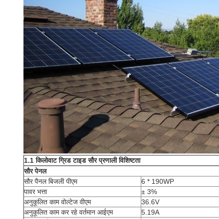
1.1 किलोवाट ग्रिड टाइड सौर प्रणाली विशिष्टता
सौर पेनल
सौर पैनल बिजली पीएम
6 * 190WP
पावर भत्ता
± 3%
अनुकूलित काम वोल्टेज वीएम
36.6V
अनुकूलित काम कर रहे वर्तमान आईएम
5.19A