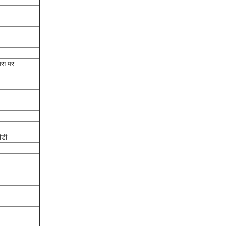
यस पर
ीडी