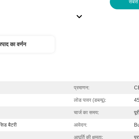
सबसे 
त्पाद का वर्णन
प्रमाणन:
C
लोड पावर (डब्ल्यू):
4
चार्ज का समय:
पू
िड बैटरी
आवेदन:
Bu
आपूर्ति की क्षमता:
प्