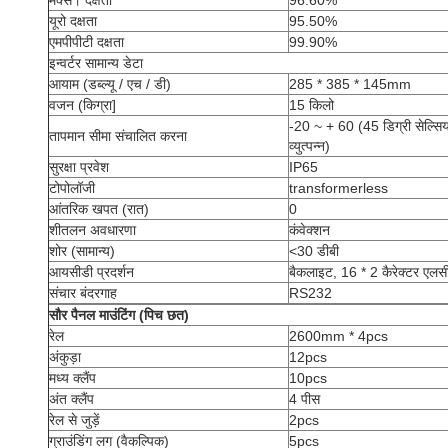
यूरो दक्षता
95.50%
एमपीपीटी दक्षता
99.90%
इन्वर्टर सामान्य डेटा
आयाम (डब्ल्यू / एच / डी)
285 * 385 * 145mm
वजन (किग्रा]
15 किलो
-20 ~ + 60 (45 डिग्री सेल्सि
तापमान सीमा संचालित करना
व्युत्पन्न)
सुरक्षा प्रवेश
IP65
टोपोलॉजी
transformerless
आंतरिक खपत (रात)
0
शीतलन अवधारणा
कंवेक्शन
शोर (सामान्य)
<30 डीबी
आयसीडी प्रदर्शन
बैकलाइट, 16 * 2 कैरेक्टर एलस
संचार बंदरगाह
RS232
सौर पैनल माउंटिंग (पिच छत)
रेल
2600mm * 4pcs
अंकुड़ा
12pcs
मध्य क्लैंप
10pcs
अंत क्लैंप
4 पीस
रेल से जुड़ें
2pcs
ग्राउंडिंग लग (वैकल्पिक)
5pcs