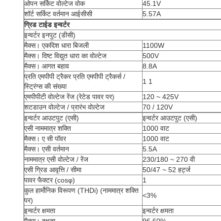
ओपन सर्किट वोल्टेज वोक
45.1V
शॉर्ट सर्किट वर्तमान आईसीसी
5.57A
ग्रिड टाईड इन्वर्टर
इन्वर्टर इनपुट (डीसी)
मैक्स।
एकदिश धारा बिजली
1100W
मैक्स।
दिष्ट विद्युत धारा का वोल्टेज
500V
मैक्स।
आगत बहाव
8.8A
प्रति एमपीपी ट्रैकर प्रति एमपीपी ट्रैकर्स /
1 1
स्ट्रिंग्स की संख्या
एमपीपीटी वोल्टेज रेंज (रेटेड पावर पर)
120 ~ 425V
शटडाउन वोल्टेज / प्रारंभ वोल्टेज
70 / 120V
इन्वर्टर आउटपुट (एसी)
इन्वर्टर आउटपुट (एसी)
एसी नाममात्र शक्ति
1000 वाट
मैक्स।
ए सी पॉवर
1000 वाट
मैक्स।
एसी वर्तमान
5.5A
नाममात्र एसी वोल्टेज / रेंज
230/180 ~ 270 वी
एसी ग्रिड आवृत्ति / सीमा
50/47 ~ 52 हर्ट्ज
पावर फैक्टर (cosφ)
1
कुल हार्मोनिक विरूपण (THDi) (नाममात्र शक्ति
<3%
पर)
इन्वर्टर क्षमता
इन्वर्टर क्षमता
मैक्स।
दक्षता
96.60%