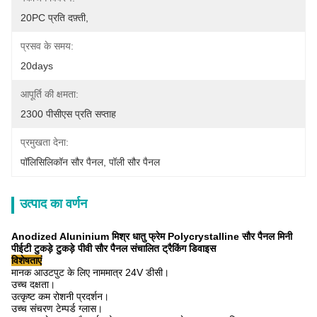
20PC प्रति दफ़्ती,
प्रसव के समय:
20days
आपूर्ति की क्षमता:
2300 पीसीएस प्रति सप्ताह
प्रमुखता देना:
पॉलिसिलिकॉन सौर पैनल
, 
पॉली सौर पैनल
उत्पाद का वर्णन
Anodized Aluninium मिश्र धातु फ्रेम Polycrystalline सौर पैनल मिनी
पीईटी टुकड़े टुकड़े पीवी सौर पैनल संचालित ट्रैकिंग डिवाइस
विशेषताएं
मानक आउटपुट के लिए नाममात्र 24V डीसी।
उच्च दक्षता।
उत्कृष्ट कम रोशनी प्रदर्शन।
उच्च संचरण टेम्पर्ड ग्लास।