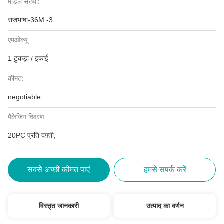
मॉडल संख्या:
राजभाषा-36M -3
एमओक्यू:
1 टुकड़ा / इकाई
कीमत:
negotiable
पैकेजिंग विवरण:
20PC प्रति दफ़्ती,
सबसे अच्छी कीमत पाएं
हमसे संपर्क करें
विस्तृत जानकारी
उत्पाद का वर्णन