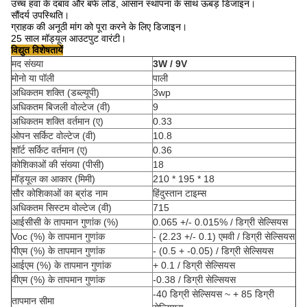
उच्च हवा के दबाव और बर्फ लोड, आसान स्थापना के साथ ऊबड़ डिजाइन।
सौंदर्य उपस्थिति।
ग्राहक की अनूठी मांग को पूरा करने के लिए डिजाइन।
25 साल मॉड्यूल आउटपुट वारंटी।
विद्युत विशेषतायें
मद संख्या
3W / 9V
मोनो या पॉली
पाली
अधिकतम शक्ति (डब्ल्यूपी)
3wp
अधिकतम बिजली वोल्टेज (वी)
9
अधिकतम शक्ति वर्तमान (ए)
0.33
ओपन सर्किट वोल्टेज (वी)
10.8
शॉर्ट सर्किट वर्तमान (ए)
0.36
कोशिकाओं की संख्या (पीसी)
18
मॉड्यूल का आकार (मिमी)
210 * 195 * 18
सौर कोशिकाओं का ब्रांड नाम
हिंदुस्तान टाइम्स
अधिकतम सिस्टम वोल्टेज (वी)
715
आईसीसी के तापमान गुणांक (%)
0.065 +/- 0.015% / डिग्री सेल्सियस
Voc (%) के तापमान गुणांक
- (2.23 +/- 0.1) एमवी / डिग्री सेल्सियस
पीएम (%) के तापमान गुणांक
- (0.5 + -0.05) / डिग्री सेल्सियस
आईएम (%) के तापमान गुणांक
+ 0.1 / डिग्री सेल्सियस
वीएम (%) के तापमान गुणांक
-0.38 / डिग्री सेल्सियस
-40 डिग्री सेल्सियस ~ + 85 डिग्री
तापमान सीमा