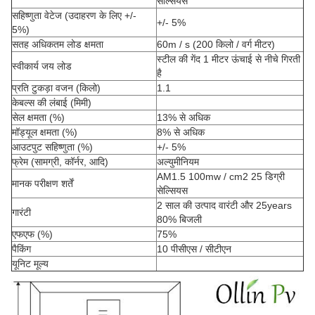
सेल्सियस
सहिष्णुता वेटेज (उदाहरण के लिए +/-
+/- 5%
5%)
सतह अधिकतम लोड क्षमता
60m / s (200 किलो / वर्ग मीटर)
स्टील की गेंद 1 मीटर ऊंचाई से नीचे गिरती
स्वीकार्य जय लोड
है
प्रति टुकड़ा वजन (किलो)
1.1
केबल्स की लंबाई (मिमी)
सेल क्षमता (%)
13% से अधिक
मॉड्यूल क्षमता (%)
8% से अधिक
आउटपुट सहिष्णुता (%)
+/- 5%
फ्रेम (सामग्री, कॉर्नर, आदि)
अल्युमीनियम
AM1.5 100mw / cm2 25 डिग्री
मानक परीक्षण शर्तें
सेल्सियस
2 साल की उत्पाद वारंटी और 25years
गारंटी
80% बिजली
एफएफ (%)
75%
पैकिंग
10 पीसीएस / सीटीएन
यूनिट मूल्य