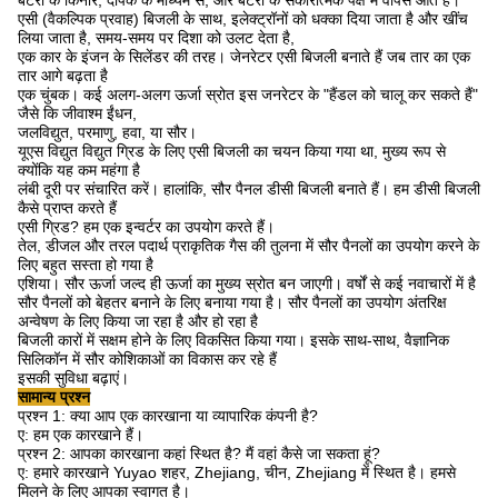
बैटरी के किनारे, दीपक के माध्यम से, और बैटरी के सकारात्मक पक्ष में वापस आते हैं।
एसी (वैकल्पिक प्रवाह) बिजली के साथ, इलेक्ट्रॉनों को धक्का दिया जाता है और खींच
लिया जाता है, समय-समय पर दिशा को उलट देता है,
एक कार के इंजन के सिलेंडर की तरह।
जेनरेटर एसी बिजली बनाते हैं जब तार का एक
तार आगे बढ़ता है
एक चुंबक।
कई अलग-अलग ऊर्जा स्रोत इस जनरेटर के "हैंडल को चालू कर सकते हैं"
जैसे कि जीवाश्म ईंधन,
जलविद्युत, परमाणु, हवा, या सौर।
यूएस विद्युत विद्युत ग्रिड के लिए एसी बिजली का चयन किया गया था, मुख्य रूप से
क्योंकि यह कम महंगा है
लंबी दूरी पर संचारित करें।
हालांकि, सौर पैनल डीसी बिजली बनाते हैं।
हम डीसी बिजली
कैसे प्राप्त करते हैं
एसी ग्रिड?
हम एक इन्वर्टर का उपयोग करते हैं।
तेल, डीजल और तरल पदार्थ प्राकृतिक गैस की तुलना में सौर पैनलों का उपयोग करने के
लिए बहुत सस्ता हो गया है
एशिया।
सौर ऊर्जा जल्द ही ऊर्जा का मुख्य स्रोत बन जाएगी।
वर्षों से कई नवाचारों में है
सौर पैनलों को बेहतर बनाने के लिए बनाया गया है।
सौर पैनलों का उपयोग अंतरिक्ष
अन्वेषण के लिए किया जा रहा है और हो रहा है
बिजली कारों में सक्षम होने के लिए विकसित किया गया।
इसके साथ-साथ, वैज्ञानिक
सिलिकॉन में सौर कोशिकाओं का विकास कर रहे हैं
इसकी सुविधा बढ़ाएं।
सामान्य प्रश्न
प्रश्न 1: क्या आप एक कारखाना या व्यापारिक कंपनी है?
ए: हम एक कारखाने हैं।
प्रश्न 2: आपका कारखाना कहां स्थित है?
मैं वहां कैसे जा सकता हूं?
ए: हमारे कारखाने Yuyao शहर, Zhejiang, चीन, Zhejiang में स्थित है।
हमसे
मिलने के लिए आपका स्वागत है।