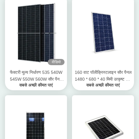
वीडियो
फैक्टरी मूल्य निर्धारण 535 540W
160 वाट पॉलीक्रिस्टलाइन सौर पैनल
545W 550W 560W सौर पैनल
1480 * 680 * 40 मिमी उत्कृष्ट हीट
सबसे अच्छी कीमत पाएं
सबसे अच्छी कीमत पाएं
आधा कट सेल प्रौद्योगिकी OEM
सहिष्णुता
सेवाएं