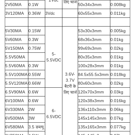
2Vdc
लिए चार्ज
2V50MA
0.1W
50x34x3mm
0.008kg
3V120MA
0.36W
3Vdc
60x55x3mm
0.011kg
5V30MA
0.15W
53x30x3mm
0.005kg
5V60MA
0.3W
68x36x3mm
0.01kg
5V150MA
0.75W
99x69x3mm
0.02kg
5-
5.5V50MA
80x35x3mm
0.01kg
5.5VDC
5.5V60MA
0.3W
100x28x3mm
0.01kg
3.6V-
5.5V100MA
0.55W
84.5x55.5x3mm
0.018kg
3.7V
5.5V120MA
0.66W
80x60x3mm
0.02kg
बैटरी के
6.5V90MA
0.6W
120x70x3mm
0.03kg
लिए चार्ज
6V100MA
0.6W
120x38x3mm
0.016kg
6V330MA
2W
136x110x3mm
0.06kg
6-
6.5VDC
6V500MA
3W
145x145x3mm
0.07kg
6V580MA
3.5 डब्ल्यू
135x165x3mm
0.077kg