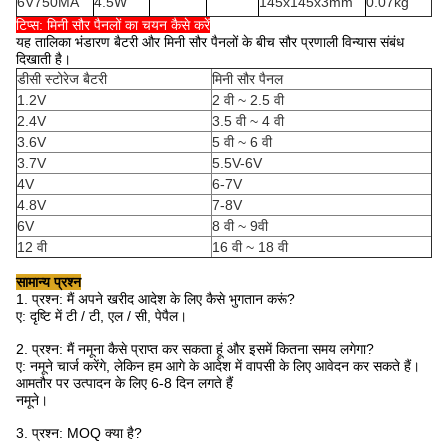
6V750MA
4.5W
145x145x3mm
0.07kg
टिप्स: मिनी सौर पैनलों का चयन कैसे करें
यह तालिका भंडारण बैटरी और मिनी सौर पैनलों के बीच सौर प्रणाली विन्यास संबंध
दिखाती है।
डीसी स्टोरेज बैटरी
मिनी सौर पैनल
1.2V
2 वी ~ 2.5 वी
2.4V
3.5 वी ~ 4 वी
3.6V
5 वी ~ 6 वी
3.7V
5.5V-6V
4V
6-7V
4.8V
7-8V
6V
8 वी ~ 9वी
12 वी
16 वी ~ 18 वी
सामान्य प्रश्न
1. प्रश्न: मैं अपने खरीद आदेश के लिए कैसे भुगतान करूं?
ए: दृष्टि में टी / टी, एल / सी, पेपैल।
2. प्रश्न: मैं नमूना कैसे प्राप्त कर सकता हूं और इसमें कितना समय लगेगा?
ए: नमूने चार्ज करेंगे, लेकिन हम आगे के आदेश में वापसी के लिए आवेदन कर सकते हैं।
आमतौर पर उत्पादन के लिए 6-8 दिन लगते हैं
नमूने।
3. प्रश्न: MOQ क्या है?