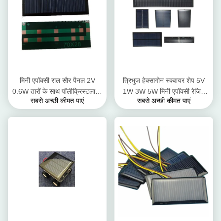
मिनी एपॉक्सी राल सौर पैनल 2V
त्रिभुज हेक्सागोन स्क्वायर शेप 5V
0.6W तारों के साथ पॉलीक्रिस्टलाइन
1W 3W 5W मिनी एपॉक्सी रेजिन
सबसे अच्छी कीमत पाएं
सबसे अच्छी कीमत पाएं
सिलिकॉन बोर्ड DIY बैटरी सौर
सोलर पैनल फॉर सोलर टॉयससोलेटर
लालटेन