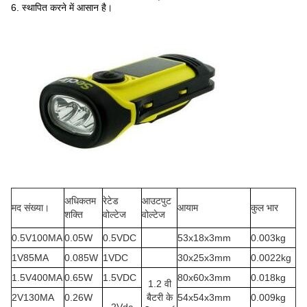
6. स्थापित करने में आसान है।
अधिकतम
रेटेड
आउटपुट
मद संख्या।
आयाम
कुल भार
शक्ति
वोल्टेज
वोल्टेज
0.5V100MA
0.05W
0.5VDC
53x18x3mm
0.003kg
1V85MA
0.085W
1VDC
30x25x3mm
0.0022kg
1.5V400MA
0.65W
1.5VDC
80x60x3mm
0.018kg
1.2 वी
2V130MA
0.26W
बैटरी के
54x54x3mm
0.009kg