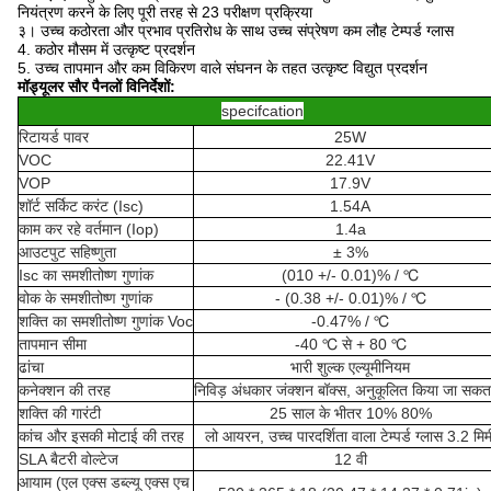
नियंत्रण करने के लिए पूरी तरह से 23 परीक्षण प्रक्रिया
३।
उच्च कठोरता और प्रभाव प्रतिरोध के साथ उच्च संप्रेषण कम लौह टेम्पर्ड ग्लास
4. कठोर मौसम में उत्कृष्ट प्रदर्शन
5. उच्च तापमान और कम विकिरण वाले संघनन के तहत उत्कृष्ट विद्युत प्रदर्शन
मॉड्यूलर सौर पैनलों
विनिर्देशों:
specifcation
रिटायर्ड पावर
25W
VOC
22.41V
VOP
17.9V
शॉर्ट सर्किट करंट (Isc)
1.54A
काम कर रहे वर्तमान (Iop)
1.4a
आउटपुट सहिष्णुता
± 3%
Isc का समशीतोष्ण गुणांक
(010 +/- 0.01)% / ℃
वोक के समशीतोष्ण गुणांक
- (0.38 +/- 0.01)% / ℃
शक्ति का समशीतोष्ण गुणांक Voc
-0.47% / ℃
तापमान सीमा
-40 ℃ से + 80 ℃
ढांचा
भारी शुल्क एल्यूमीनियम
कनेक्शन की तरह
निविड़ अंधकार जंक्शन बॉक्स, अनुकूलित किया जा सकता
शक्ति की गारंटी
25 साल के भीतर 10% 80%
कांच और इसकी मोटाई की तरह
लो आयरन, उच्च पारदर्शिता वाला टेम्पर्ड ग्लास 3.2 मिम
SLA बैटरी वोल्टेज
12 वी
आयाम (एल एक्स डब्ल्यू एक्स एच