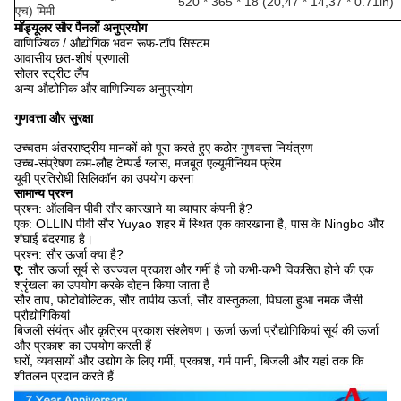
520 * 365 * 18 (20,47 *
14,37
* 0.71in)
एच) मिमी
मॉड्यूलर सौर पैनलों
अनुप्रयोग
वाणिज्यिक / औद्योगिक भवन रूफ-टॉप सिस्टम
आवासीय छत-शीर्ष प्रणाली
सोलर स्ट्रीट लैंप
अन्य औद्योगिक और वाणिज्यिक अनुप्रयोग
गुणवत्ता और सुरक्षा
उच्चतम अंतरराष्ट्रीय मानकों को पूरा करते हुए कठोर गुणवत्ता नियंत्रण
उच्च-संप्रेषण कम-लौह टेम्पर्ड ग्लास, मजबूत एल्यूमीनियम फ्रेम
यूवी प्रतिरोधी सिलिकॉन का उपयोग करना
सामान्य प्रश्न
प्रश्न: ऑलविन पीवी सौर कारखाने या व्यापार कंपनी है?
एक: OLLIN पीवी सौर Yuyao शहर में स्थित एक कारखाना है, पास के Ningbo और
शंघाई बंदरगाह है।
प्रश्न: सौर ऊर्जा क्या है?
ए:
सौर ऊर्जा सूर्य से उज्ज्वल प्रकाश और गर्मी है जो कभी-कभी विकसित होने की एक
श्रृंखला का उपयोग करके दोहन किया जाता है
सौर ताप, फोटोवोल्टिक, सौर तापीय ऊर्जा, सौर वास्तुकला, पिघला हुआ नमक जैसी
प्रौद्योगिकियां
बिजली संयंत्र और कृत्रिम प्रकाश संश्लेषण। ऊर्जा ऊर्जा प्रौद्योगिकियां सूर्य की ऊर्जा
और प्रकाश का उपयोग करती हैं
घरों, व्यवसायों और उद्योग के लिए गर्मी, प्रकाश, गर्म पानी, बिजली और यहां तक ​​कि
शीतलन प्रदान करते हैं