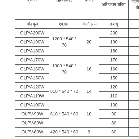
प्रकार
तह आकार
वजन
पीएम
अधिकतम शक्ति
वो
मॉड्यूल
एम.एम.
किलोग्राम
डब्ल्यू
OLPV-200W
200
1200 * 540 *
OLPV-190W
20
190
70
OLPV-180W
180
OLPV-170W
170
1000 * 540 *
OLPV-160W
16
160
70
OLPV-150W
150
OLPV-120W
120
810 * 540 * 70
14
OLPV-110W
110
OLPV-100W
100
OLPV-90W
610 * 540 * 60
10
90
OLPV-80W
80
OLPV-60W
420 * 540 * 60
9
60