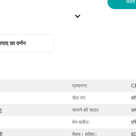
सबसे 
त्पाद का वर्णन
प्रमाणन:
C
सेल रंग:
ब्
ु
सामने की चादर:
उच
मेन मार्केट:
एश
बी
मैक्स। शक्ति::
6