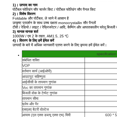
1)। उत्पाद का नाम
पोर्टेबल फोल्डिंग सौर चार्जर किट / पोर्टेबल फोल्डिंग सौर पैनल किट
2)।
विशेष विवरण
Foldable और पोर्टेबल, ले जाने में आसान है
उत्कृष्ट प्रदर्शन के साथ उच्च दक्षता monocrystallin सौर पैनलों
टीवी / रेडियो / लाइट / रेफ्रिजरेटर / आदि, कैम्पिंग और आपातकालीन घरेलू बिजली की
3) मानक मानक शर्त
1000W / एम 2 के तहत, AM1.5, 25 ℃
4)। विवरण के लिए हमें ईमेल करें
उत्पादों के बारे में अधिक जानकारी प्राप्त करने के लिए कृपया हमें ईमेल करें।
specifcation
संबंधित शक्ति
VOP
वर्तमान कार्य (आईओपी)
आउटपुट सहिष्णुता
आईसीसी के तापमान गुणांक
Voc का तापमान गुणांक
बिजली वोक के टेम्पेट गुणांक
तापमान सीमा
फ्रेम और पैर
एसएलए बैटरी वोल्टेज
आयाम (एल एक्स डब्ल्यू एक्स एच) मिमी
600 * 5