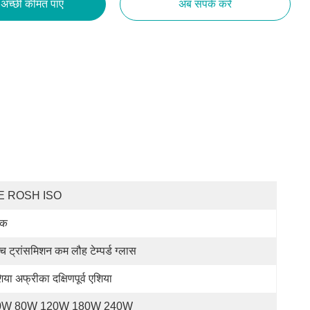
अच्छी कीमत पाएं
अब संपर्क करें
E ROSH ISO
लैक
्च ट्रांसमिशन कम लौह टेम्पर्ड ग्लास
िया अफ्रीका दक्षिणपूर्व एशिया
0W 80W 120W 180W 240W