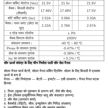
ओपन सर्किट वोल्टेज (Voc)
21.5V
21.5v
21.6V
मैक्स।
बिजली वोल्टेज
17.46V
17.48V
17.5V
(वीएमपी)
शॉर्ट सर्किट करंट (Isc)
2.52A
3.08A
3.33A
मैक्स।
पावर करंट (छोटा सा
2.22A
2.78A
2.67A
भूत)
ए ग्रेड पावर टॉलरेंस
± 3%
मैक्स.सिस्टम वोल्टेज
1000V
संचालन तापमान।
-40 ℃ ~ 80 ℃
Pmax के तापमान गुणांक
-0.47% / ℃
वोक के तापमान गुणांक
-0.38% / ℃
Isc का तापमान गुणांक
+ 0.1% / ℃
सौर ऊर्जा संयंत्र के लिए चीन निर्माता पाली सौर सेल पैनल
सोलर पैनल चार्ज बैटरी, सोलर पैनल वर्किंग प्रिसिंग: सोलर के लिए बिजली में प्रकाश
ऊर्जा से बना है
पैनल --- सौर नियंत्रक --- बैटरी --- इन्वर्टर --- एसी उपकरण। पैनल पैनल घटक
हिस्सा:
1. स्थिर (सुरक्षा को नुकसान से उत्पन्न करें, जैसे सौर सेल)
2. ईवा (फिक्स एल्यूमीनियम मिश्र धातु और कंडक्टर उत्पन्न)
3. सौर सेल (उत्पादन कार्य)
4. बैकबोर्ड (पीईटी), सील, इन्सुलेशन और निविड़ अंधकार)
5. एल्यूमीनियम मिश्र धातु (सील और समर्थन समारोह)