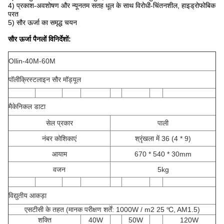
4) प्रकाश-अवशोषण और न्यूनतम सतह धूल के साथ विरोधी-चिंतनशील, हाइड्रोफोबिक
परत
5) सौर ऊर्जा का समृद्ध चयन
सौर ऊर्जा पैनलों
विनिर्देशों:
Ollin-40M-60M
पॉलीक्रिस्टलाइन सौर मॉड्यूल
मैकेनिकल डाटा
सेल प्रकार
पाली
नंबर कोशिकाएं
श्रृंखला में 36 (4 * 9)
आयाम
670 * 540 * 30mm
वजन
5kg
विद्युतीय आकड़ा
एसटीसी के तहत (मानक परीक्षण शर्तें: 1000W / m2 25 ℃, AM1.5)
शक्ति
40W
50W
120W