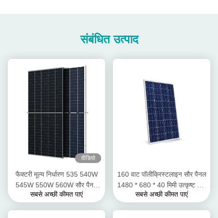
संबंधित उत्पाद
वीडियो
फैक्टरी मूल्य निर्धारण 535 540W
160 वाट पॉलीक्रिस्टलाइन सौर पैनल
545W 550W 560W सौर पैनल
1480 * 680 * 40 मिमी उत्कृष्ट हीट
सबसे अच्छी कीमत पाएं
सबसे अच्छी कीमत पाएं
आधा कट सेल प्रौद्योगिकी OEM
सहिष्णुता
सेवाएं